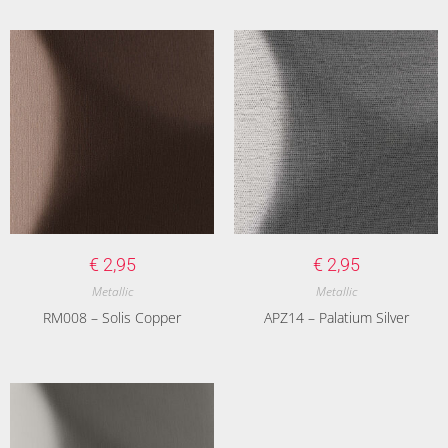
€
2,95
€
2,95
Metallic
Metallic
RM008 – Solis Copper
APZ14 – Palatium Silver