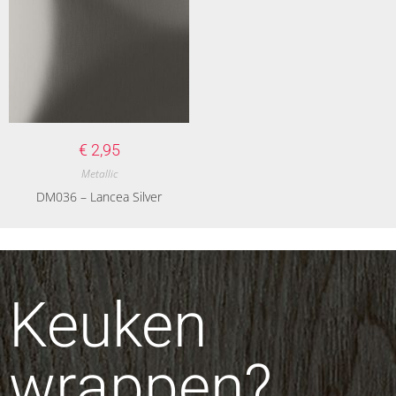
€
2,95
Metallic
DM036 – Lancea Silver
Keuken
wrappen?