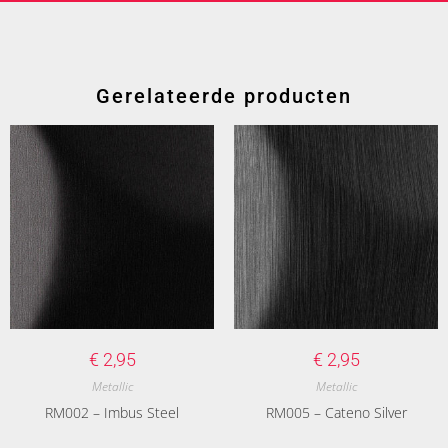
Gerelateerde producten
€
2,95
€
2,95
Metallic
Metallic
RM002 – Imbus Steel
RM005 – Cateno Silver