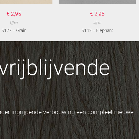
€
2,95
€
2,95
Effen
Effen
S127 – Grain
S143 – Elephant
rijblijvende
onder ingrijpende verbouwing een compleet nieuwe