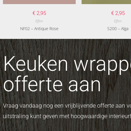
€
2,95
€
2,95
Effen
Effen
NF02 – Antique Rose
S200 – Alga
Keuken wrappe
offerte aan
Vraag vandaag nog een vrijblijvende offerte aan
uitstraling kunt geven met hoogwaardige interieurf