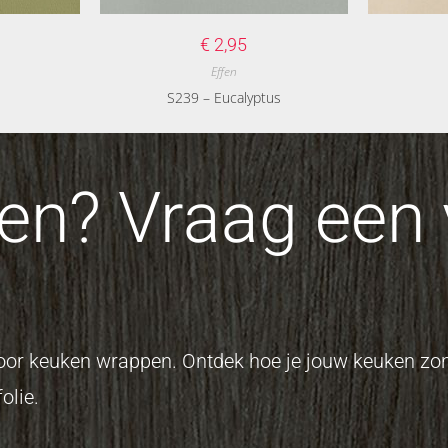
€
2,95
Effen
S239 – Eucalyptus
n? Vraag een v
 voor keuken wrappen. Ontdek hoe je jouw keuken z
olie.