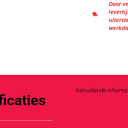
Door ve
leverti
uiterst
werkda
Aanvullende informa
icaties