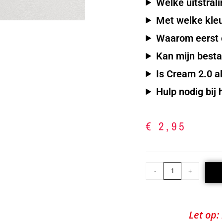
Welke uitstral
Met welke kle
Waarom eerst e
Kan mijn best
Is Cream 2.0 a
Hulp nodig bij 
€
2,95
-
+
Let op: