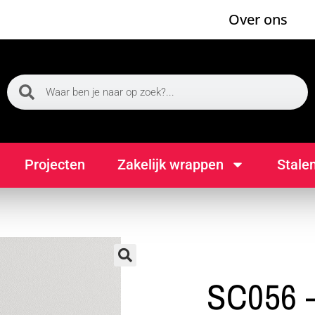
Over ons
Projecten
Zakelijk wrappen
Stale
🔍
SC056 –