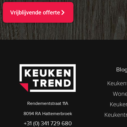
Vrijblijvende offerte
Blog
Keukent
Wone
Keuke
Rendementstraat 11A
8094 RA Hattemerbroek
Keukentr
+31 (0) 341 729 680