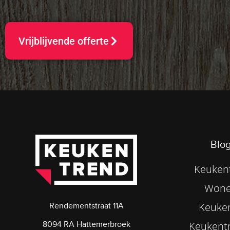
Vrijblijvende offerte
Blog
Keukent
Wone
Keuke
Rendementstraat 11A
8094 RA Hattemerbroek
Keukentr