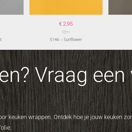
€
2,95
Effen
t
S146 – Sunflower
n? Vraag een v
 voor keuken wrappen. Ontdek hoe je jouw keuken z
olie.