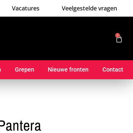
Vacatures
Veelgestelde vragen
0
n
Grepen
Nieuwe fronten
Contact
Pantera