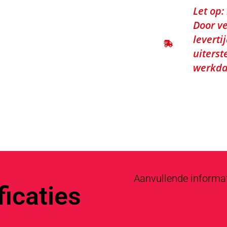
Let op:
Door ve
leverti
uiterst
werkda
Aanvullende informa
icaties