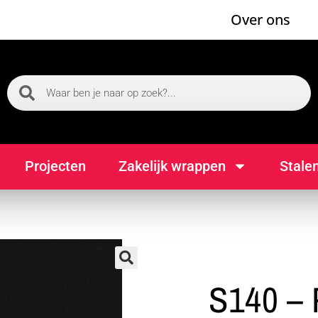
Over ons
Projecten
Zakelijk wrappen
Stale
🔍
S140 – 