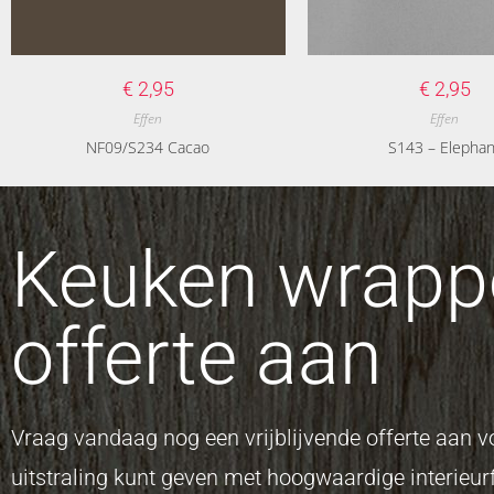
€
2,95
€
2,95
Effen
Effen
NF09/S234 Cacao
S143 – Elephan
Keuken wrappe
offerte aan
Vraag vandaag nog een vrijblijvende offerte aan
uitstraling kunt geven met hoogwaardige interieurf