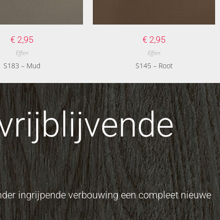
€
2,95
€
2,95
Effen
Effen
S183 – Mud
S145 – Root
rijblijvende
onder ingrijpende verbouwing een compleet nieuwe