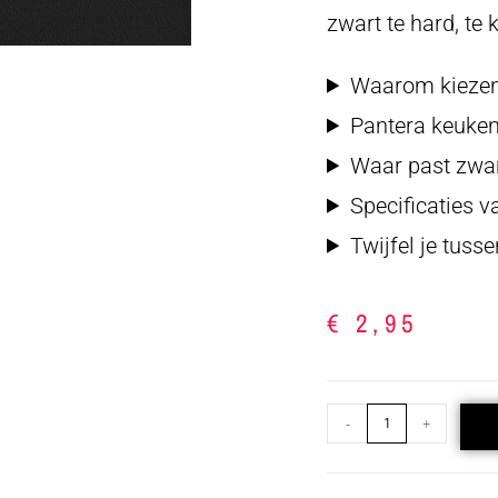
zwart te hard, te 
Waarom kiezen
Pantera keuken
Waar past zwar
Specificaties 
Twijfel je tuss
€
2,95
-
+