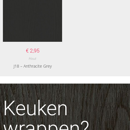
€
2,95
Hout
J18 – Anthracite Grey
Keuken
wrappen?