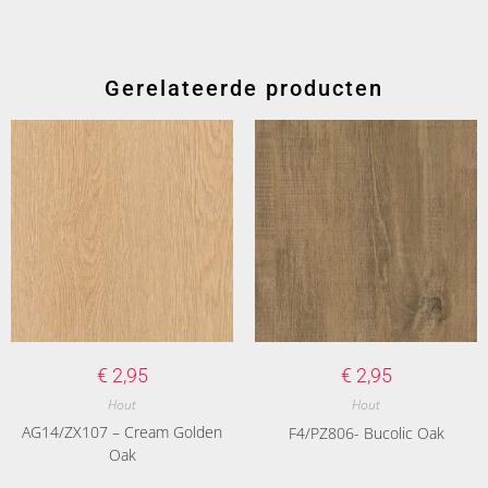
Gerelateerde producten
€
2,95
€
2,95
Hout
Hout
AG14/ZX107 – Cream Golden
F4/PZ806- Bucolic Oak
Oak