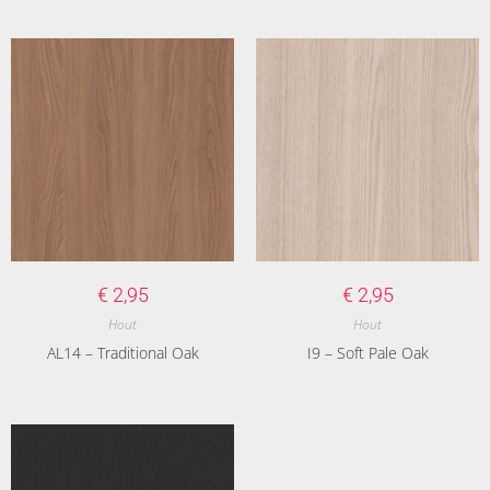
€
2,95
€
2,95
Hout
Hout
AL14 – Traditional Oak
I9 – Soft Pale Oak