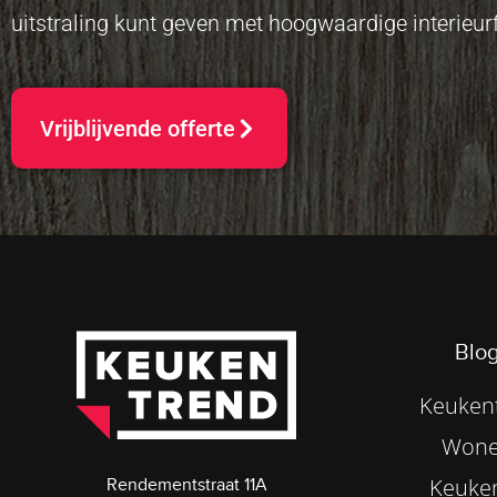
uitstraling kunt geven met hoogwaardige interieurf
Vrijblijvende offerte
Blog
Keukent
Wone
Keuke
Rendementstraat 11A