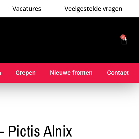
Vacatures
Veelgestelde vragen
0
n
Grepen
Nieuwe fronten
Contact
 Pictis Alnix