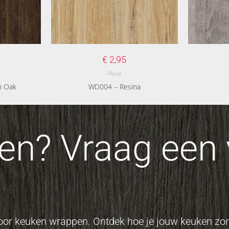
€
2,95
Hout
n Oak
WD004 – Resina
n? Vraag een v
 voor keuken wrappen. Ontdek hoe je jouw keuken z