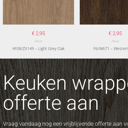
€
2,95
€
2,95
Hout
Hout
AF08/ZX149 – Light Grey Oak
F6/W671 – Wester
Keuken wrappe
offerte aan
Vraag vandaag nog een vrijblijvende offerte aan