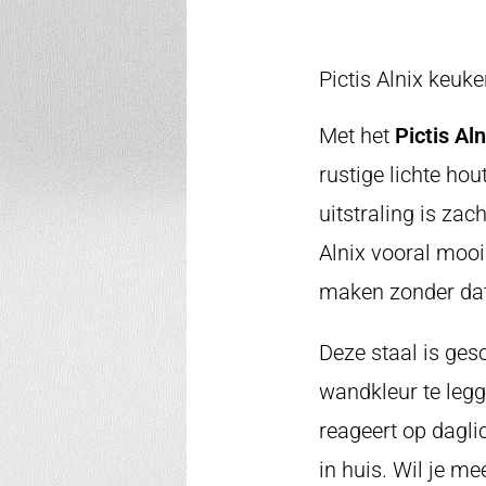
Pictis Alnix keuk
Met het
Pictis Al
rustige lichte ho
uitstraling is zach
Alnix vooral mooi
maken zonder dat 
Deze staal is ges
wandkleur te legg
reageert op dagli
in huis. Wil je me