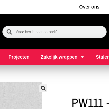
Over ons
Projecten
Zakelijk wrappen
Stale
🔍
PW111 –