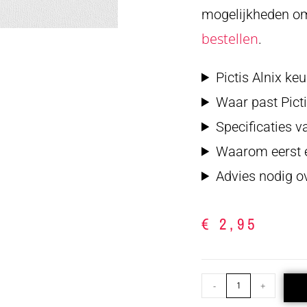
mogelijkheden o
bestellen
.
Pictis Alnix ke
Waar past Picti
Specificaties 
Waarom eerst e
Advies nodig ov
€
2,95
-
+