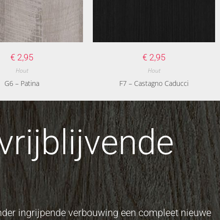
€
2,95
€
2,95
Hout
Hout
G6 – Patina
F7 – Castagno Caducci
rijblijvende
onder ingrijpende verbouwing een compleet nieuwe