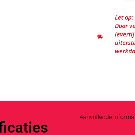
Let op:
Door ve
leverti
uiterst
werkda
Aanvullende informa
icaties