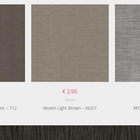
€
2,95
Textiel
ric – T12
Woven Light Brown – NG07
RF0