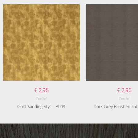
€
2,95
€
2,95
Textiel
Textiel
Gold Sanding Styl’ – AL09
Dark Grey Brushed Fab