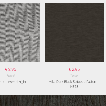
€
2,95
€
2,95
Textiel
Textiel
Mika Dark Black Stripped Pattern –
07 – Tweed Night
NE73