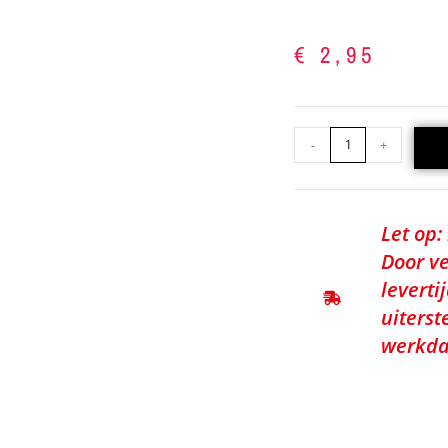
€
2,95
-
+
Let op:
Door ve
leverti
uiterst
werkda