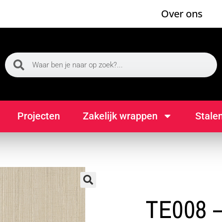
Over ons
Projecten
Zakelijk wrappen
Stale
🔍
TE008 –