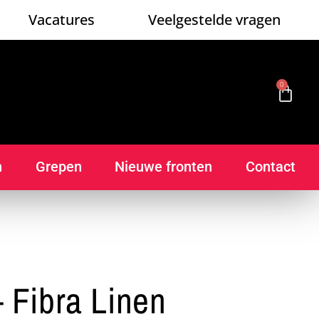
Vacatures
Veelgestelde vragen
0
n
Grepen
Nieuwe fronten
Contact
 Fibra Linen