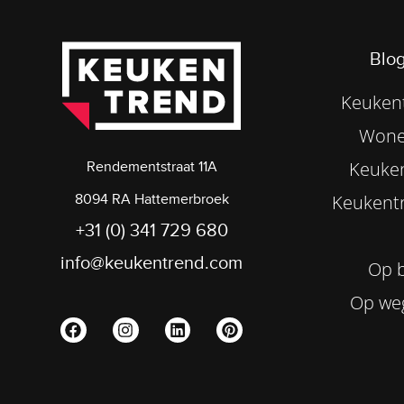
Blog
Keukent
Wone
Keuke
Rendementstraat 11A
8094 RA Hattemerbroek
Keukentr
+31 (0) 341 729 680
info@keukentrend.com
Op b
Op we