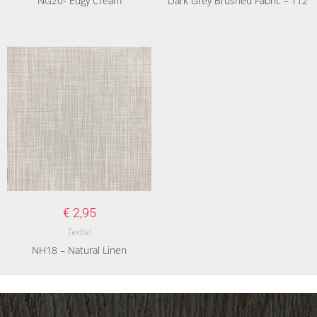
NG20- Edgy Cream
Dark Grey Brushed Fabric – T12
€
2,95
Textiel
NH18 – Natural Linen