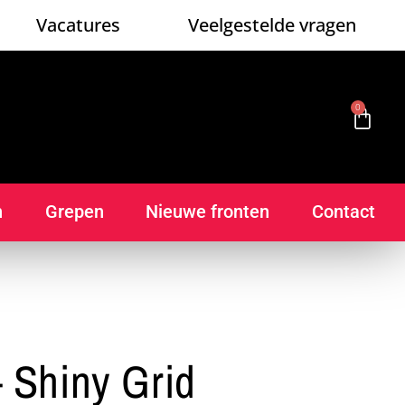
Vacatures
Veelgestelde vragen
0
n
Grepen
Nieuwe fronten
Contact
 Shiny Grid