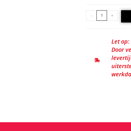
-
+
Let op:
Door ve
leverti
uiterst
werkda