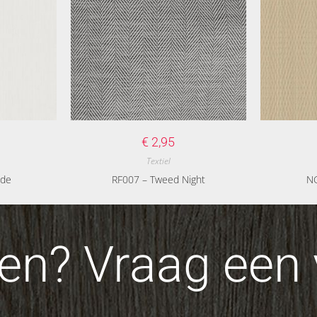
€
2,95
Textiel
ide
RF007 – Tweed Night
N
n? Vraag een v