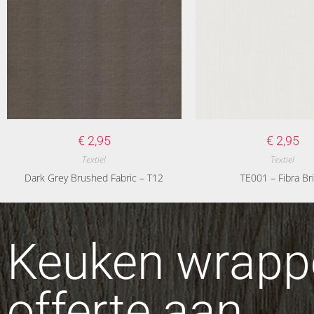
€
2,95
€
2,95
Textiel
Textiel
Dark Grey Brushed Fabric – T12
TE001 – Fibra Br
Keuken wrappe
offerte aan