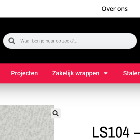
Over ons
Projecten
Zakelijk wrappen
Stale
🔍
LS104 –