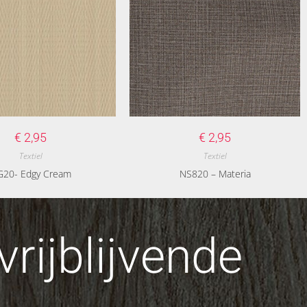
€
2,95
€
2,95
Textiel
Textiel
G20- Edgy Cream
NS820 – Materia
rijblijvende