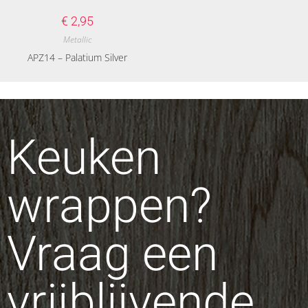
€
2,95
Metallic
APZ14 – Palatium Silver
Keuken
wrappen?
Vraag een
vrijblijvende