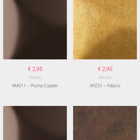
€
2,95
€
2,95
Metallic
Metallic
RM011 – Pluma Copper
APZ25 – Palacio