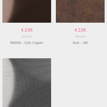
€
2,95
€
2,95
Metallic
Metallic
RM008 – Solis Copper
Rust – W6