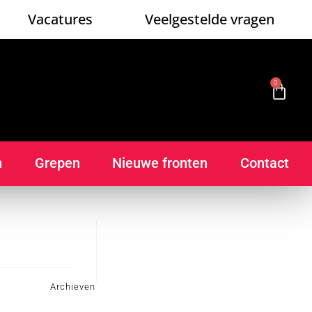
Vacatures
Veelgestelde vragen
0
n
Grepen
Nieuwe fronten
Contact
Archieven