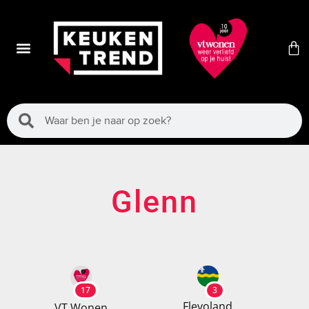
Glenn
17
3
Flevoland
VT Wonen