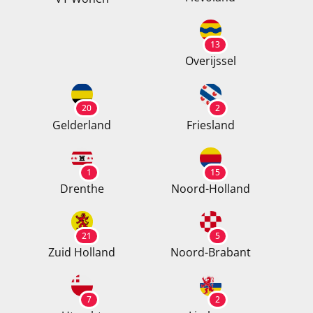
13
Overijssel
20
2
Gelderland
Friesland
1
15
Drenthe
Noord-Holland
21
5
Zuid Holland
Noord-Brabant
7
2